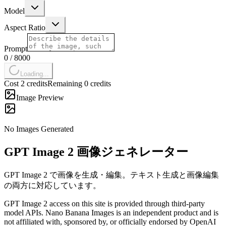
Model
Aspect Ratio
Prompt
0
/
8000
Loading...
Cost 2 credits
Remaining 0 credits
Image Preview
No Images Generated
GPT Image 2 画像ジェネレーター
GPT Image 2 で画像を生成・編集。テキスト生成と画像編集
の両方に対応しています。
GPT Image 2 access on this site is provided through third-party
model APIs. Nano Banana Images is an independent product and is
not affiliated with, sponsored by, or officially endorsed by OpenAI